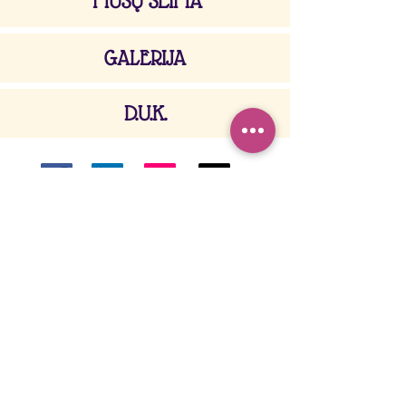
MŪSŲ ŠEIMA
GALERIJA
D.U.K.
SUSISIEKITE SU MUMIS
+370 622 68184
maziejistebuklai@gmail.com