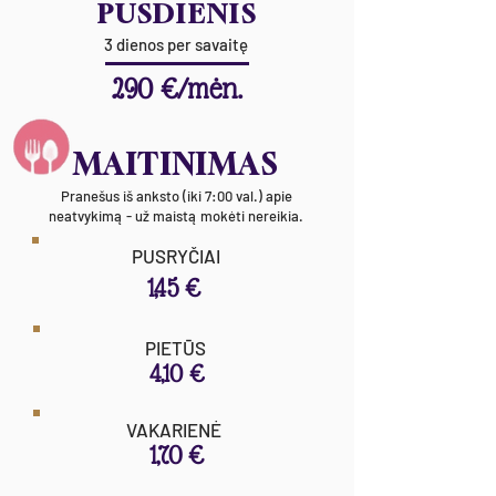
PUSDIENIS
3 dienos per savaitę
290 €/mėn.
MAITINIMAS
Pranešus iš anksto (iki 7:00 val.) apie
neatvykimą - už maistą mokėti nereikia.
PUSRYČIAI
1,45 €
PIETŪS
4,10 €
VAKARIENĖ
1,70 €