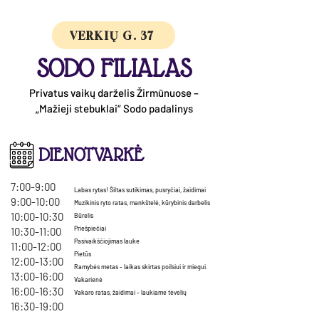
VERKIŲ G. 37
SODO FILIALAS
Privatus vaikų darželis Žirmūnuose –
„Mažieji stebuklai“ Sodo padalinys
DIENOTVARKĖ
7:00-9:00
Labas rytas! Šiltas sutikimas, pusryčiai, žaidimai
9:00-10:00
Muzikinis ryto ratas, mankštelė, kūrybinis darbelis
10:00-10:30
Būrelis
Priešpiečiai
10:30-11:00
Pasivaikščiojimas lauke
11:00-12:00
Pietūs
12:00-13:00
Ramybės metas - laikas skirtas poilsiui ir miegui.
13:00-16:00
Vakarienė
16:00-16:30
Vakaro ratas, žaidimai - laukiame tėvelių
16:30-19:00