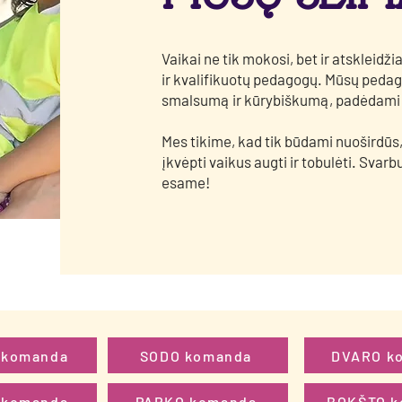
Vaikai ne tik mokosi, bet ir atskleidži
ir kvalifikuotų pedagogų. Mūsų pedago
smalsumą ir kūrybiškumą, padėdami v
Mes tikime, kad tik būdami nuoširdūs,
įkvėpti vaikus augti ir tobulėti. Svarbu
esame!
 komanda
SODO komanda
DVARO k
 komanda
PARKO komanda
BOKŠTO k