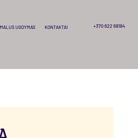
+370 622 68184
MALUS UGDYMAS
KONTAKTAI
A