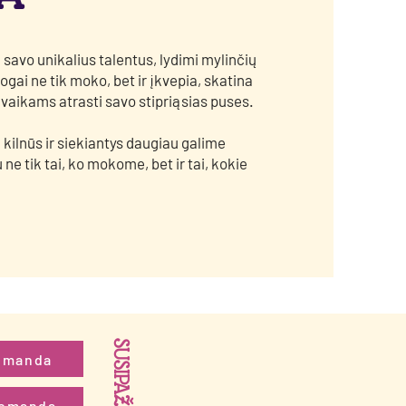
a savo unikalius talentus, lydimi mylinčių
gai ne tik moko, bet ir įkvepia, skatina
aikams atrasti savo stipriąsias puses.
 kilnūs ir siekiantys daugiau galime
 ne tik tai, ko mokome, bet ir tai, kokie
SUSIPAŽINKIME!
omanda
omanda