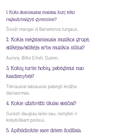
1. Koks skaniausias maistas, kurį teko
ragauti/valgyti gyvenime?
Švieži mangai iš Barselonos turgaus.
2. Kokia mėgstamiausia muzikos grupė,
atlikėjas/atlikėja arba muzikos stilius?
Aurora, Billie Eilish, Queen.
3. Kokių turite hobių, pabėgimui nuo
kasdienybės?
Tikriausiai labiausiai pabėgti leidžia
dainavimas.
4. Kokie užsibrėžti tikslai ateičiai?
Surasti daugiau laiko sau, ramybei ir
kokybiškam poilsiui.
5. Apibūdinkite save dviem žodžiais.