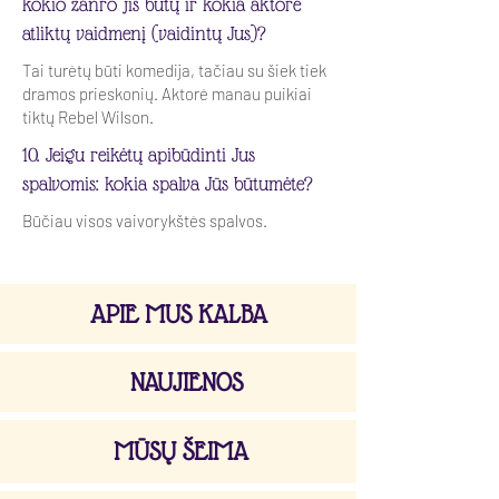
kokio žanro jis būtų ir kokia aktorė
atliktų vaidmenį (vaidintų Jus)?
Tai turėtų būti komedija, tačiau su šiek tiek
dramos prieskonių. Aktorė manau puikiai
tiktų Rebel Wilson.
10. Jeigu reikėtų apibūdinti Jus
spalvomis: kokia spalva Jūs būtumėte?
Būčiau visos vaivorykštės spalvos.
APIE MUS KALBA
NAUJIENOS
MŪSŲ ŠEIMA