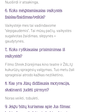
Nuoširdi ir atsakinga.
6. Koks mėgstamiausias vaikystės
žaislas/žaidimas/veikla?
Vaikystėje mes tai vadindavome
“slepgaudėmis”. Tai mūsų pačių, vaikystės
sugalvotas žaidimas, slėpynės +
gaudytynės.
7. Koks ryškiausias prisiminimas iš
vaikystės?
Filmo Shrek žiūrėjimas kino teatre ir ŽALIŲ
kukurūzų spragėsių valgymas. Tuo metu žali
spragėsiai atrodo kažkas neįtikėtino.
8. Kas yra Jūsų didžiausia motyvacija,
skatinanti judėti pirmyn?
Noras veikti, tobulėti.
9. Jeigu būtų kuriamas apie Jus filmas: