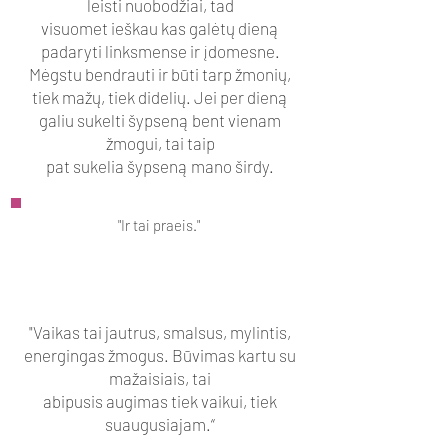
leisti nuobodžiai, tad
visuomet ieškau kas galėtų dieną
padaryti linksmense ir įdomesne.
Mėgstu bendrauti ir būti tarp žmonių,
tiek mažų, tiek didelių. Jei per dieną
galiu sukelti šypseną bent vienam
žmogui, tai taip
pat sukelia šypseną mano širdy.
"Ir tai praeis."
"Vaikas tai jautrus, smalsus, mylintis,
energingas žmogus. Būvimas kartu su
mažaisiais, tai
abipusis augimas tiek vaikui, tiek
suaugusiajam.“