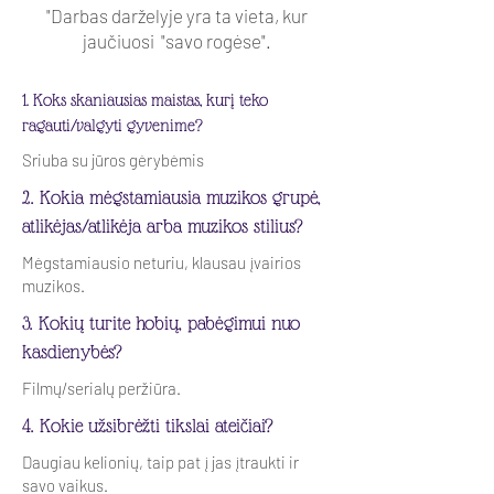
"Darbas darželyje yra ta vieta, kur
jaučiuosi "savo rogėse".
1. Koks skaniausias maistas, kurį teko
ragauti/valgyti gyvenime?
Sriuba su jūros gėrybėmis
2. Kokia mėgstamiausia muzikos grupė,
atlikėjas/atlikėja arba muzikos stilius?
Mėgstamiausio neturiu, klausau įvairios
muzikos.
3. Kokių turite hobių, pabėgimui nuo
kasdienybės?
Filmų/serialų peržiūra.
4. Kokie užsibrėžti tikslai ateičiai?
Daugiau kelionių, taip pat į jas įtraukti ir
savo vaikus.