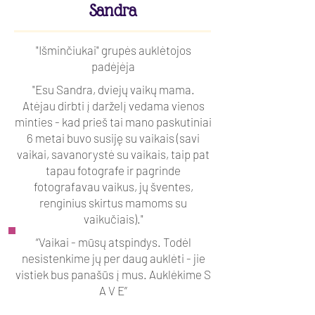
Sandra
"Išminčiukai" grupės auklėtojos
padėjėja
"Esu Sandra, dviejų vaikų mama.
Atėjau dirbti į darželį vedama vienos
minties - kad prieš tai mano paskutiniai
6 metai buvo susiję su vaikais (savi
vaikai, savanorystė su vaikais, taip pat
tapau fotografe ir pagrinde
fotografavau vaikus, jų šventes,
renginius skirtus mamoms su
vaikučiais)."
“Vaikai - mūsų atspindys. Todėl
nesistenkime jų per daug auklėti - jie
vistiek bus panašūs į mus. Auklėkime S
A V E”