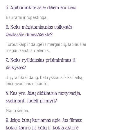
5. Apibūdinkite save dviem žodžiais.
Esu rami ir rūpestinga.
6. Koks mėgstamiausias vaikystės
žaislas/žaidimas/veikla?
Turbūt kaip ir daugelis mergaičių, labiausiai
mėgau žaisti su lėlėmis.
7. Koks ryškiausias prisiminimas iš
vaikystės?
Jų yra tikrai daug, bet ryškiausi - kai laiką
leisdavau pas močiutę.
8. Kas yra Jūsų didžiausia motyvacija,
skatinanti judėti pirmyn?
Mano šeima.
9. Jeigu būtų kuriamas apie Jus filmas:
kokio žanro jis būtų ir kokia aktorė