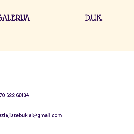
GALERIJA
D.U.K.
70 622 68184
ziejistebuklai@gmail.com