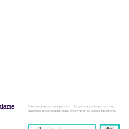
ekiame
Nekantraujame su Jumis pasidalinti mūsų pedagogų sukaupta patirtimi,
naudingais specialistų patarimais, įžvalgomis bei aktualiomis naujienomis.
SIŲSTI