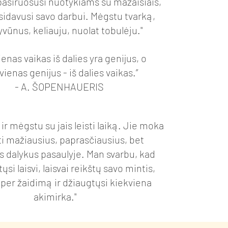
pasiruošusi nuotykiams su mažaisiais,
sidavusi savo darbui. Mėgstu tvarką,
yvūnus, keliauju, nuolat tobulėju."
ienas vaikas iš dalies yra genijus, o
vienas genijus - iš dalies vaikas.”
- A. ŠOPENHAUERIS
 ir mėgstu su jais leisti laiką. Jie moka
i mažiausius, paprasčiausius, bet
s dalykus pasaulyje. Man svarbu, kad
tųsi laisvi, laisvai reikštų savo mintis,
per žaidimą ir džiaugtųsi kiekviena
akimirka."