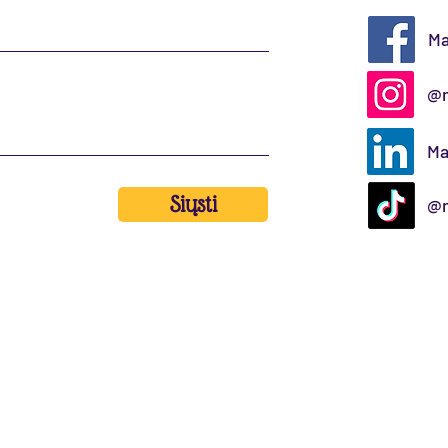
Ma
@m
Ma
Siųsti
@m