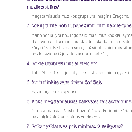
muzikos stilius?
Mėgstamiausia muzikos grupė yra Imagine Dragons.
3. Kokių turite hobių, pabėgimui nuo kasdienybė
Mano hobiai yra boulingo žaidimas, muzikos klausyma
dainavimas. Tai man padeda atsipalaiduoti, išreikšti 
kūrybiškai. Be to, man smagu užsiimti įvairiomis kito
nes kiekviena iš jų suteikia naujų patirčių.
4. Kokie užsibrėžti tikslai ateičiai?
Tobulėti profesinėje srityje ir siekti asmeninio gyveni
5. Apibūdinkite save dviem žodžiais.
Sąžininga ir užsispyrusi.
6. Koks mėgstamiausias vaikystės žaislas/žaidima
Mėgstamiausias žaislas buvo lėlės, su kuriomis kūria
pasaulį ir žaidžiau įvairius vaidmenis.
7. Koks ryškiausias prisiminimas iš vaikystės?