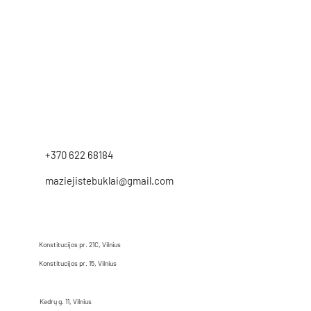
+370 622 68184
maziejistebuklai@gmail.com
Konstitucijos pr. 21C, Vilnius
Konstitucijos pr. 15, Vilnius
Kedrų g. 11, Vilnius