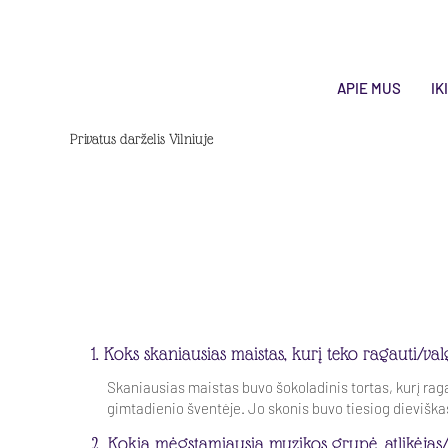
APIE MUS
IK
Privatus darželis Vilniuje
1. Koks skaniausias maistas, kurį teko ragauti/v
Skaniausias maistas buvo šokoladinis tortas, kurį ra
gimtadienio šventėje. Jo skonis buvo tiesiog dieviška
2. Kokia mėgstamiausia muzikos grupė, atlikėjas/