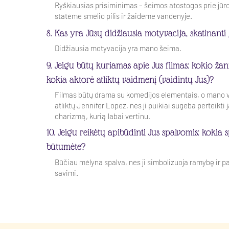
Ryškiausias prisiminimas – šeimos atostogos prie jūro
statėme smėlio pilis ir žaidėme vandenyje.
8. Kas yra Jūsų didžiausia motyvacija, skatinanti
Didžiausia motyvacija yra mano šeima.
9. Jeigu būtų kuriamas apie Jus filmas: kokio žanr
kokia aktorė atliktų vaidmenį (vaidintų Jus)?
Filmas būtų drama su komedijos elementais, o mano 
atliktų Jennifer Lopez, nes ji puikiai sugeba perteikti 
charizmą, kurią labai vertinu.
10. Jeigu reikėtų apibūdinti Jus spalvomis: kokia 
būtumėte?
Būčiau mėlyna spalva, nes ji simbolizuoja ramybę ir p
savimi.