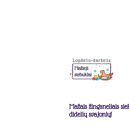
Mažais žingsneliais si
didelių svajonių!