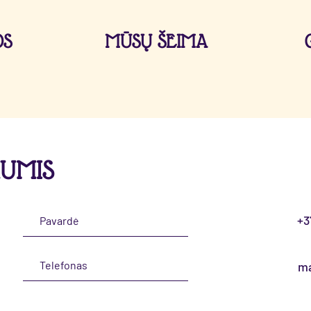
OS
MŪSŲ ŠEIMA
MUMIS
+3
ma