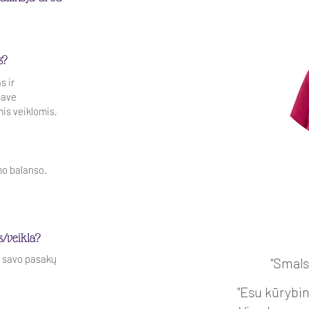
s?
s ir
save
mis veiklomis,
mo balanso.
s/veikla?
u savo pasakų
"Smals
"Esu kūrybin