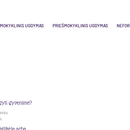
IMOKYKLINIS UGDYMAS
PRIEŠMOKYKLINIS UGDYMAS
NEFOR
algyti gyvenime?
gavau
s.
atlikėja arba