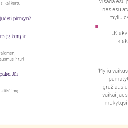
Visada esu 
s, kai kartu
nes esu at
myliu g
 judėti pirmyn?
„Kiekv
o jis būtų ir
kiek
vaidmenį
jausmus ir turi
"Myliu vaikus
spalva Jūs
pamatyt
gražiausiu
asitikėjimą
vaikai jaus
mokytųsi 