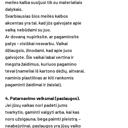
meilės kalba susijusi tik su materialiais 
dalykais. 
Svarbiausias šios meilės kalbos 
akcentas yra tai, kad jūs galvojate apie 
vaiką nebūdami su juo. 
Ar dovaną nupirksite, ar pagaminsite 
patys – visiškai nesvarbu. Vaikai 
džiaugsis, žinodami, kad apie juos 
galvojote. Šie vaikai labai vertina ir 
mėgsta žaidimus, kuriuos pagamino 
tėvai (nameliai iš kartono dėžių, aitvarai, 
naminis plastilinas ar kiti rankomis 
pagaminti žaidimai ir žaislai).
4. Patarnavimo veiksmai (paslaugos).
Jei jūsų vaikas nori padėti jums 
tvarkytis, gaminti valgyti arba, kai kas 
nors užsigauna, bėga paimti pleistrą – 
neabejotinai, paslaugos yra jūsų vaiko 