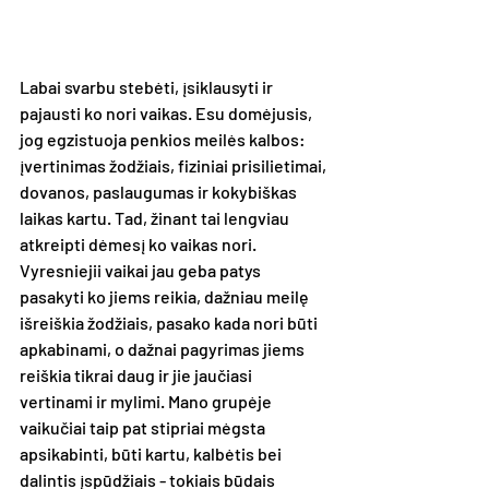
Labai svarbu stebėti, įsiklausyti ir 
pajausti ko nori vaikas. Esu domėjusis, 
jog egzistuoja penkios meilės kalbos: 
įvertinimas žodžiais, fiziniai prisilietimai, 
dovanos, paslaugumas ir kokybiškas 
laikas kartu. Tad, žinant tai lengviau 
atkreipti dėmesį ko vaikas nori. 
Vyresniejii vaikai jau geba patys 
pasakyti ko jiems reikia, dažniau meilę 
išreiškia žodžiais, pasako kada nori būti 
apkabinami, o dažnai pagyrimas jiems 
reiškia tikrai daug ir jie jaučiasi 
vertinami ir mylimi. Mano grupėje 
vaikučiai taip pat stipriai mėgsta 
apsikabinti, būti kartu, kalbėtis bei 
dalintis įspūdžiais - tokiais būdais 