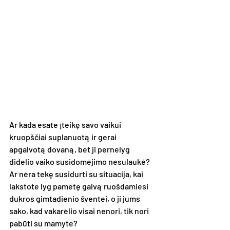
Ar kada esate įteikę savo vaikui 
kruopščiai suplanuotą ir gerai 
apgalvotą dovaną, bet ji pernelyg 
didelio vaiko susidomėjimo nesulaukė? 
Ar nėra tekę susidurti su situacija, kai 
lakstote lyg pametę galvą ruošdamiesi 
dukros gimtadienio šventei, o ji jums 
sako, kad vakarėlio visai nenori, tik nori 
pabūti su mamyte?