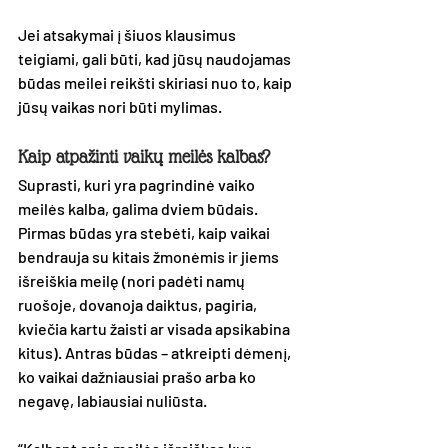
Jei atsakymai į šiuos klausimus 
teigiami, gali būti, kad jūsų naudojamas 
būdas meilei reikšti skiriasi nuo to, kaip 
jūsų vaikas nori būti mylimas. 
Kaip atpažinti vaikų meilės kalbas?
Suprasti, kuri yra pagrindinė vaiko 
meilės kalba, galima dviem būdais.
Pirmas būdas yra stebėti, kaip vaikai 
bendrauja su kitais žmonėmis ir jiems 
išreiškia meilę (nori padėti namų 
ruošoje, dovanoja daiktus, pagiria, 
kviečia kartu žaisti ar visada apsikabina 
kitus). Antras būdas – atkreipti dėmenį, 
ko vaikai dažniausiai prašo arba ko 
negavę, labiausiai nuliūsta.