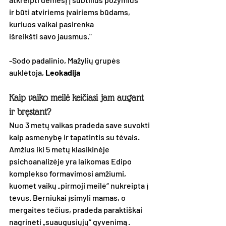
ir būti atviriems įvairiems būdams, 
kuriuos vaikai pasirenka 
išreikšti savo jausmus."
-Sodo padalinio, Mažylių grupės 
auklėtoja, 
Leokadija
Kaip vaiko meilė keičiasi jam augant 
ir bręstant?
Nuo 3 metų vaikas pradeda save suvokti 
kaip asmenybę ir tapatintis su tėvais. 
Amžius iki 5 metų klasikinėje 
psichoanalizėje yra laikomas Edipo 
komplekso formavimosi amžiumi, 
kuomet vaikų „pirmoji meilė“ nukreipta į 
tėvus. Berniukai įsimyli mamas, o 
mergaitės tėčius, pradeda paraktiškai 
nagrinėti „suaugusiųjų“ gyvenimą. 