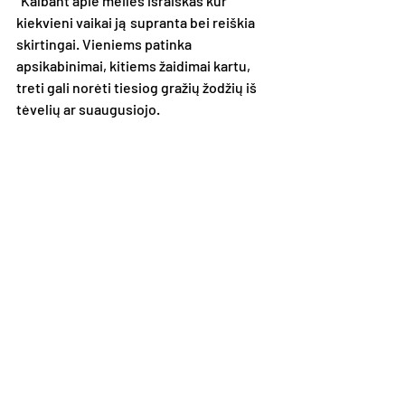
“Kalbant apie meilės išraiškas kur 
kiekvieni vaikai ją supranta bei reiškia 
skirtingai. Vieniems patinka 
apsikabinimai, kitiems žaidimai kartu, 
treti gali norėti tiesiog gražių žodžių iš 
tėvelių ar suaugusiojo.