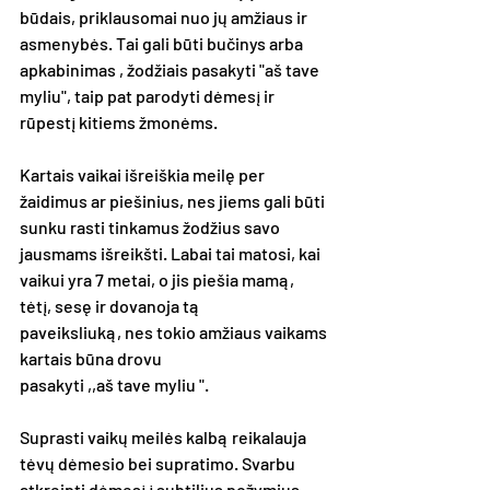
būdais, priklausomai nuo jų amžiaus ir 
asmenybės. Tai gali būti bučinys arba 
apkabinimas , žodžiais pasakyti "aš tave 
myliu", taip pat parodyti dėmesį ir 
rūpestį kitiems žmonėms. 
Kartais vaikai išreiškia meilę per 
žaidimus ar piešinius, nes jiems gali būti 
sunku rasti tinkamus žodžius savo 
jausmams išreikšti. Labai tai matosi, kai 
vaikui yra 7 metai, o jis piešia mamą, 
tėtį, sesę ir dovanoja tą 
paveiksliuką, nes tokio amžiaus vaikams 
kartais būna drovu 
pasakyti ,,aš tave myliu ".
Suprasti vaikų meilės kalbą reikalauja 
tėvų dėmesio bei supratimo. Svarbu 
atkreipti dėmesį į subtilius požymius 