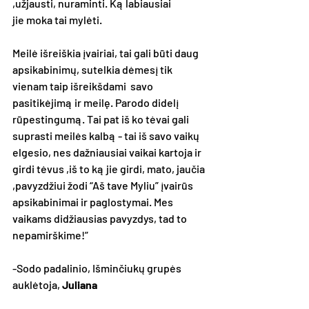
,užjausti, nuraminti. Ką labiausiai 
jie moka tai mylėti. 
Meilė išreiškia įvairiai, tai gali būti daug  
apsikabinimų, sutelkia dėmesį tik 
vienam taip išreikšdami  savo 
pasitikėjimą ir meilę. Parodo didelį 
rūpestingumą. Tai pat iš ko tėvai gali 
suprasti meilės kalbą - tai iš savo vaikų 
elgesio, nes dažniausiai vaikai kartoja ir 
girdi tėvus ,iš to ką jie girdi, mato, jaučia 
,pavyzdžiui žodi “Aš tave Myliu” įvairūs 
apsikabinimai ir paglostymai. Mes 
vaikams didžiausias pavyzdys, tad to 
nepamirškime!”
-Sodo padalinio, Išminčiukų grupės 
auklėtoja, 
Juliana