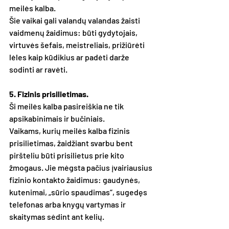
meilės kalba. 
Šie vaikai gali valandų valandas žaisti 
vaidmenų žaidimus: būti gydytojais, 
virtuvės šefais, meistreliais, prižiūrėti 
lėles kaip kūdikius ar padėti darže 
sodinti ar ravėti.
5. Fizinis prisilietimas.
Ši meilės kalba pasireiškia ne tik 
apsikabinimais ir bučiniais.
Vaikams, kurių meilės kalba fizinis 
prisilietimas, žaidžiant svarbu bent 
piršteliu būti prisilietus prie kito 
žmogaus. Jie mėgsta pačius įvairiausius 
fizinio kontakto žaidimus: gaudynės, 
kutenimai, „sūrio spaudimas“, sugedęs 
telefonas arba knygų vartymas ir 
skaitymas sėdint ant kelių.