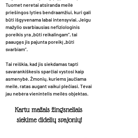
Tuomet neretai atsiranda meilė 
priešingos lyties bendraamžiui, kuri gali 
būti išgyvenama labai intensyviai. Jeigu 
mažylio svarbiausias nefiziologinis 
poreikis yra „būti reikalingam“, tai 
paaugęs jis pajunta poreikį „būti 
svarbiam“. 
Tai reiškia, kad jis siekdamas tapti 
savarankiškesis sparčiai vystosi kaip 
asmenybė. Žmonių, kuriems jaučiama 
meilė, ratas augant vaikui plečiasi. Tėvai 
jau nebėra vienintelis meilės objektas.
Kartu mažais žingsneliais 
siekime didelių svajonių!