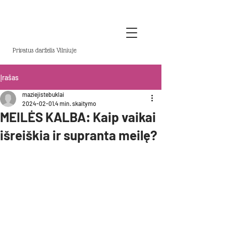
Privatus darželis Vilniuje
Įrašas
maziejistebuklai
2024-02-01
4 min. skaitymo
MEILĖS KALBA: Kaip vaikai
išreiškia ir supranta meilę?