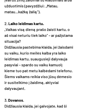
užduotimis (pavyzdžiui: „Matau, 
matau...kažką žalią“).
2. 
Laiko leidimas kartu.
„Vaikas visą dieną prašo žaisti kartu, o 
aš visai neturiu tiek laiko“ – ar pažįstama 
situacija? 
Didžiausia pastebima klaida, jei žaisdami 
su vaiku, kurio meilės kalba yra laiko 
leidimas kartu, suaugusieji dalyvauja 
pasyviai – spardo su vaiku kamuolį 
kieme tuo pat metu kalbėdami telefonu. 
Šiems vaikams reikia viso jūsų dėmesio 
ir susitelkimo į žaidimą, aktyviai 
dalyvaujant. 
3. 
Dovanos
. 
Didžiausia klaida, jei galvojate, kad ši 