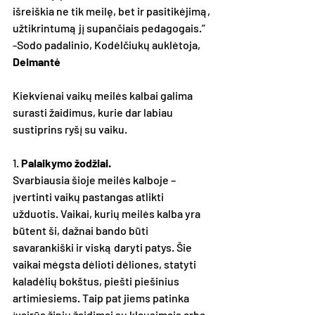
išreiškia ne tik meilę, bet ir pasitikėjimą, 
užtikrintumą jį supančiais pedagogais.”
-Sodo padalinio, Kodėlčiukų auklėtoja, 
Deimantė
Kiekvienai vaikų meilės kalbai galima 
surasti žaidimus, kurie dar labiau 
sustiprins ryšį su vaiku.
1. 
Palaikymo žodžiai. 
Svarbiausia šioje meilės kalboje – 
įvertinti vaikų pastangas atlikti 
užduotis. Vaikai, kurių meilės kalba yra 
būtent ši, dažnai bando būti 
savarankiški ir viską daryti patys. Šie 
vaikai mėgsta dėlioti dėliones, statyti 
kaladėlių bokštus, piešti piešinius 
artimiesiems. Taip pat jiems patinka 
įvairūs žinių žaidimai su klausimais arba 