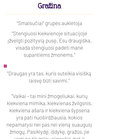
Gražina
"Smalsučiai" grupės auklėtoja
"Stengiuosi kiekvienoje situacijoje
įžvelgti pozityvią pusę. Esu draugiška,
visada stengiuosi padėti mane
supantiems žmonėms."
"Draugas yra tas, kuris suteikia visišką
laisvę būti savimi."
"Vaikai – tai mini žmogeliukai, kurių
kiekviena mimika, kiekvienas žvilgsnis,
kiekviena ašara ir kiekviena šypsena
yra pati nuoširdžiausia, kokios
nepamatysi nei pas nei vieną suaugusį
žmogų. Pasiklydę, išdykę, gražūs, jie
verti ne tik mūsų rūpesčio, bet ir