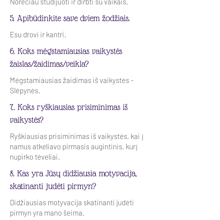
Norėčiau studijuoti ir dirbti su vaikais.
5. Apibūdinkite save dviem žodžiais.
Esu drovi ir kantri.
6. Koks mėgstamiausias vaikystės
žaislas/žaidimas/veikla?
Mėgstamiausias žaidimas iš vaikystės –
Slėpynės.
7. Koks ryškiausias prisiminimas iš
vaikystės?
Ryškiausias prisiminimas iš vaikystės, kai į
namus atkeliavo pirmasis augintinis, kurį
nupirko tėveliai.
8. Kas yra Jūsų didžiausia motyvacija,
skatinanti judėti pirmyn?
Didžiausias motyvacija skatinanti judėti
pirmyn yra mano šeima.