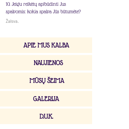
10. Jeigu reikėtų apibūdinti Jus
spalvomis: kokia spalva Jūs būtumėte?
Žalsva.
APIE MUS KALBA
NAUJIENOS
MŪSŲ ŠEIMA
GALERIJA
D.U.K.