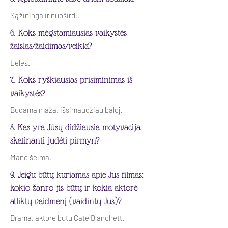
Sąžininga ir nuoširdi.
6. Koks mėgstamiausias vaikystės
žaislas/žaidimas/veikla?
Lėlės.
7. Koks ryškiausias prisiminimas iš
vaikystės?
Būdama maža, išsimaudžiau baloj.
8. Kas yra Jūsų didžiausia motyvacija,
skatinanti judėti pirmyn?
Mano šeima.
9. Jeigu būtų kuriamas apie Jus filmas:
kokio žanro jis būtų ir kokia aktorė
atliktų vaidmenį (vaidintų Jus)?
Drama, aktorė būtų Cate Blanchett.