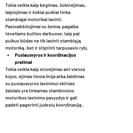
Tokia veikla kaip bėgimas, šokinėjimas, 
laipiojimas ir šokiai puikiai tinka 
stambiajai motorikai lavinti. 
Pasivaikščiojimai su šeima, pagalba 
tėveliams buities darbuose, taip pat 
puikus būdas ne tik lavinti stambiąją 
motoriką, bet ir stiprinti tarpusavio ryšį.
Pusiausvyros ir koordinacijos 
pratimai
Tokia veikla kaip stovėjimas ant vienos 
kojos, ėjimas tiesia linija arba žaidimas 
su pusiausvyros lavinimui skirtais 
žaislais yra tinkamas stambiosios 
motorikos lavinimo pavyzdys ir gali 
padėti pagerinti judesių koordinaciją.