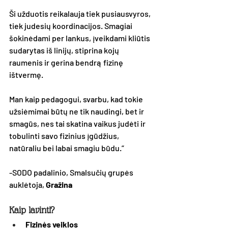
Ši užduotis reikalauja tiek pusiausvyros, 
tiek judesių koordinacijos. Smagiai 
šokinėdami per lankus, įveikdami kliūtis 
sudarytas iš linijų, stiprina kojų 
raumenis ir gerina bendrą fizinę 
ištvermę.
Man kaip pedagogui, svarbu, kad tokie 
užsiėmimai būtų ne tik naudingi, bet ir 
smagūs, nes tai skatina vaikus judėti ir 
tobulinti savo fizinius įgūdžius, 
natūraliu bei labai smagiu būdu.”
-SODO padalinio, Smalsučių grupės 
auklėtoja, 
Gražina
Kaip lavinti?
Fizinės veiklos