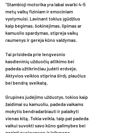
“Stambioji motorika yra labai svarbi 4–5 
metų vaikų fiziniam ir emociniam 
vystymuisi. Lavinant tokius įgūdžius 
kaip bėgimas, šokinėjimas, lipimas ar 
kamuolio spardymas, stiprėja vaikų 
raumenys ir gerėja kūno valdymas. 
Tai prisideda prie lengvesnio 
kasdieninių užduočių atlikimo bei 
padeda užtikrinčiau judėti erdvėje. 
Aktyvios veiklos stiprina širdį, plaučius 
bei bendrą sveikatą. 
Grupinės judėjimo užduotys, tokios kaip 
žaidimai su kamuoliu, padeda vaikams 
mokytis bendradarbiauti ir palaikyti 
vienas kitą. Tokia veikla, taip pat padeda 
vaikui suvokti savo kūno galimybes bei 
gerinti pusiausvyrą ir laikyseną. 