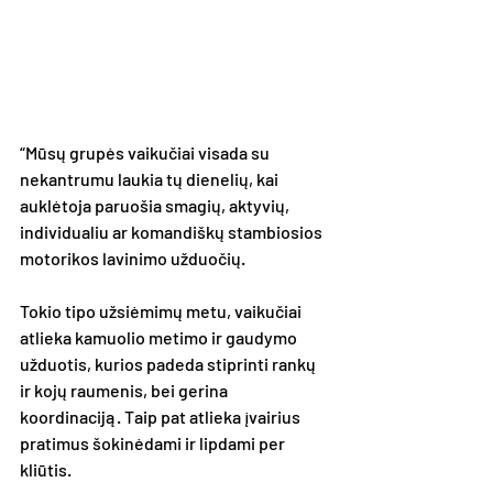
“Mūsų grupės vaikučiai visada su 
nekantrumu laukia tų dienelių, kai 
auklėtoja paruošia smagių, aktyvių, 
individualiu ar komandiškų stambiosios 
motorikos lavinimo užduočių. 
Tokio tipo užsiėmimų metu, vaikučiai 
atlieka kamuolio metimo ir gaudymo 
užduotis, kurios padeda stiprinti rankų 
ir kojų raumenis, bei gerina 
koordinaciją. Taip pat atlieka įvairius 
pratimus šokinėdami ir lipdami per 
kliūtis. 