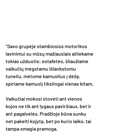
“Savo grupėje stambiosios motorikos 
lavinimui su mūsų mažiausiais atliekame 
tokias užduotis: estafetės, šliaužiame 
vaikučių mėgstamu išlankstomu 
tuneliu, mėtome kamuolius į dėžę, 
spiriame kamuolį tikslingai vienas kitam. 
Vaikučiai mokosi stovėti ant vienos 
kojos ne tik ant lygaus paviršiaus, bet ir 
ant pagalvėlės. Pradžioje būna sunku 
net pakelti kojytę, bet po kurio laiko, tai 
tampa smagia pramoga. 