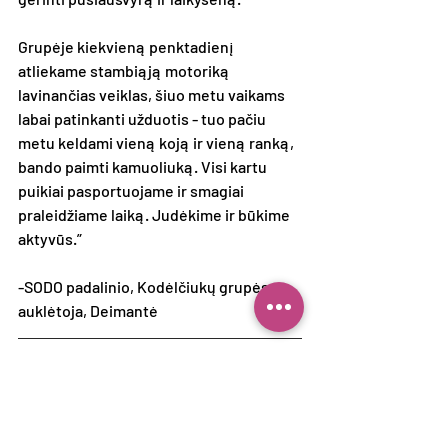
Grupėje kiekvieną penktadienį 
atliekame stambiąją motoriką 
lavinančias veiklas, šiuo metu vaikams 
labai patinkanti užduotis - tuo pačiu 
metu keldami vieną koją ir vieną ranką, 
bando paimti kamuoliuką. Visi kartu 
puikiai pasportuojame ir smagiai 
praleidžiame laiką. Judėkime ir būkime 
aktyvūs.”
-SODO padalinio, Kodėlčiukų grupės 
auklėtoja, Deimantė