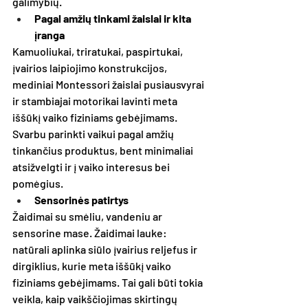
galimybių.
Pagal amžių tinkami žaislai ir kita 
įranga
Kamuoliukai, triratukai, paspirtukai, 
įvairios laipiojimo konstrukcijos, 
mediniai Montessori žaislai pusiausvyrai 
ir stambiajai motorikai lavinti meta 
iššūkį vaiko fiziniams gebėjimams. 
Svarbu parinkti vaikui pagal amžių 
tinkančius produktus, bent minimaliai 
atsižvelgti ir į vaiko interesus bei 
pomėgius.
Sensorinės patirtys
Žaidimai su smėliu, vandeniu ar 
sensorine mase. Žaidimai lauke: 
natūrali aplinka siūlo įvairius reljefus ir 
dirgiklius, kurie meta iššūkį vaiko 
fiziniams gebėjimams. Tai gali būti tokia 
veikla, kaip vaikščiojimas skirtingų 