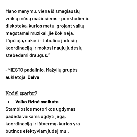
Mano manymu, viena iš smagiausių 
veiklų mūsų mažiesiems - penktadienio 
diskoteka, kurios metu, grojant vaikų 
mėgstamai muzikai, jie šokinėja, 
tūpčioja, sukasi - tobulina judesių 
koordinaciją ir mokosi naujų judesių 
stebėdami draugus.”
-MIESTO padalinio, Mažylių grupės 
auklėtoja, 
Daiva
Kodėl svarbu?
Vaiko fizinė sveikata
Stambiosios motorikos ugdymas 
padeda vaikams ugdyti jėgą, 
koordinaciją ir ištvermę, kurios yra 
būtinos efektyviam judėjimui.