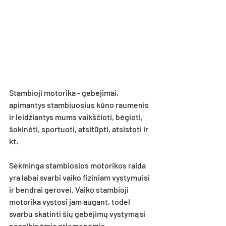
Stambioji motorika - gebėjimai, 
apimantys stambiuosius kūno raumenis 
ir leidžiantys mums vaikščioti, bėgioti, 
šokinėti, sportuoti, atsitūpti, atsistoti ir 
kt. 
Sėkminga stambiosios motorikos raida 
yra labai svarbi vaiko fiziniam vystymuisi 
ir bendrai gerovei. Vaiko stambioji 
motorika vystosi jam augant, todėl 
svarbu skatinti šių gebėjimų vystymąsi 
pagalbinėmis priemonėmis, 