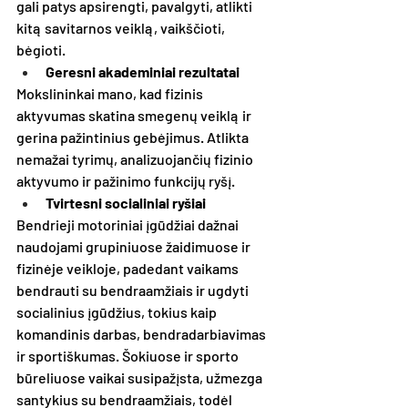
gali patys apsirengti, pavalgyti, atlikti 
kitą savitarnos veiklą, vaikščioti, 
bėgioti.
Geresni akademiniai rezultatai
Mokslininkai mano, kad fizinis 
aktyvumas skatina smegenų veiklą ir 
gerina pažintinius gebėjimus. Atlikta 
nemažai tyrimų, analizuojančių fizinio 
aktyvumo ir pažinimo funkcijų ryšį.
Tvirtesni socialiniai ryšiai
Bendrieji motoriniai įgūdžiai dažnai 
naudojami grupiniuose žaidimuose ir 
fizinėje veikloje, padedant vaikams 
bendrauti su bendraamžiais ir ugdyti 
socialinius įgūdžius, tokius kaip 
komandinis darbas, bendradarbiavimas 
ir sportiškumas. Šokiuose ir sporto 
būreliuose vaikai susipažįsta, užmezga 
santykius su bendraamžiais, todėl 