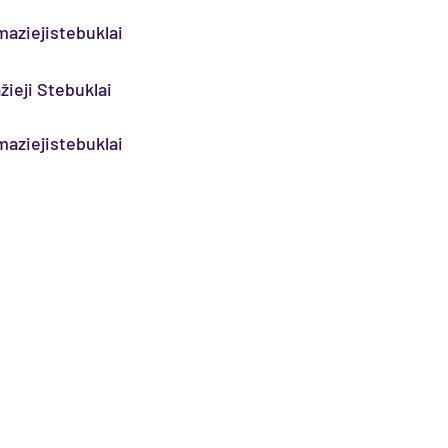
aziejistebuklai
žieji Stebuklai
aziejistebuklai