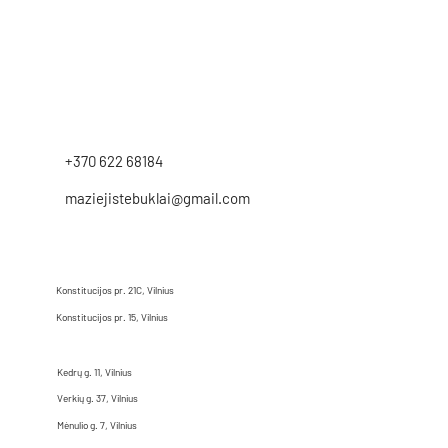
+370 622 68184
maziejistebuklai@gmail.com
Konstitucijos pr. 21C, Vilnius
Konstitucijos pr. 15, Vilnius
Kedrų g. 11, Vilnius
Verkių g. 37, Vilnius
Mėnulio g. 7, Vilnius