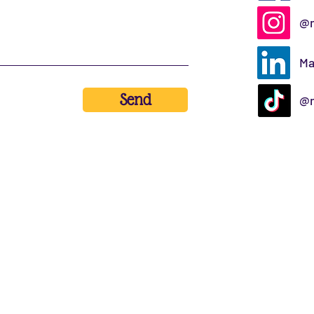
@m
Ma
Send
@m