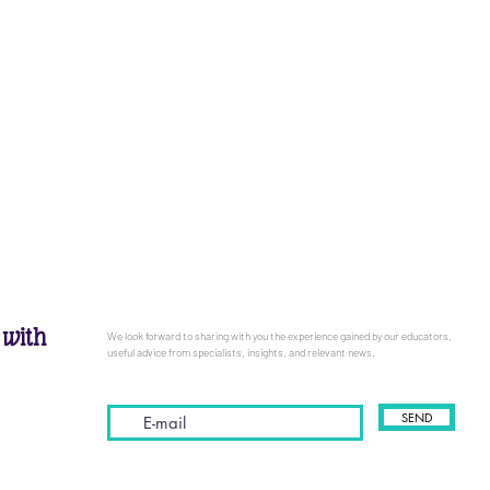
 with
We look forward to sharing with you the experience gained by our educators,
useful advice from specialists, insights, and relevant news.
SEND