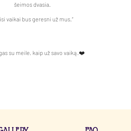
šeimos dvasia.
isi vaikai bus geresni už mus.“
gas su meile, kaip už savo vaiką.❤️
GALLERY
FAQ