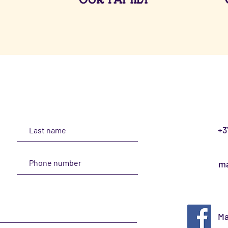
+3
ma
Ma