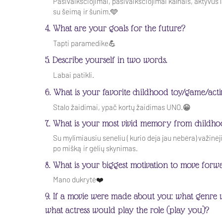
Pasivaikščiojimai, pasivaikščiojimai kalnais, aktyvus 
su šeimą ir šunim.🩵
4. What are your goals for the future?
Tapti paramedike💪
5. Describe yourself in two words.
Labai patikli.
6. What is your favorite childhood toy/game/acti
Stalo žaidimai, ypač kortų žaidimas UNO.😁
7. What is your most vivid memory from childh
Su mylimiausiu seneliu ( kurio deja jau nebėra) važinė
po mišką ir gėlių skynimas.
8. What is your biggest motivation to move forw
Mano dukrytė❤️
9. If a movie were made about you: what genre 
what actress would play the role (play you)?